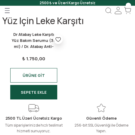
2500 ₺ ve Üzeri Kargo Ücretsiz
Geri Dön
Geri Dön
Geri Dön
Yüz Için Leke Karşıtı
 Onar
Dr Atabay Leke Karşıtı
Jeli
Yüz Bakım Serumu (30
ml) / Dr. Atabay Anti-
dark Spot Facial Serum
Scrub
₺ 1.750,00
(30 ml)
ÜRÜNE GİT
SEPETE EKLE
2500 TL Üzeri Ücretsiz Kargo
Güvenli Ödeme
Tüm siparişlerinizde hızlı teslimat
256-bit SSL Güvenliği ile Ödeme
hizmeti sunuyoruz.
Yapın.