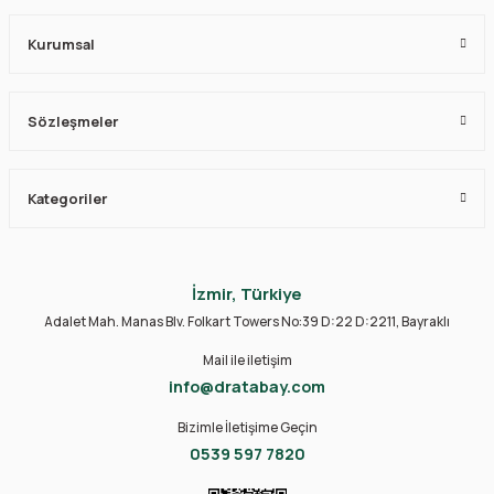
Kurumsal
Sözleşmeler
Kategoriler
İzmir, Türkiye
Adalet Mah. Manas Blv. Folkart Towers No:39 D:22 D:2211, Bayraklı
Mail ile iletişim
info@dratabay.com
Bizimle İletişime Geçin
0539 597 7820