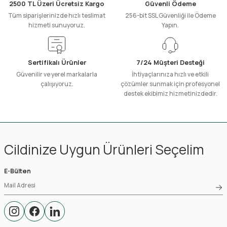
2500 TL Üzeri Ücretsiz Kargo
Güvenli Ödeme
Tüm siparişlerinizde hızlı teslimat
256-bit SSL Güvenliği ile Ödeme
hizmeti sunuyoruz.
Yapın.
Sertifikalı Ürünler
7/24 Müşteri Desteği
Güvenilir ve yerel markalarla
İhtiyaçlarınıza hızlı ve etkili
çalışıyoruz.
çözümler sunmak için profesyonel
destek ekibimiz hizmetinizdedir.
Cildinize Uygun Ürünleri Seçelim
E-Bülten