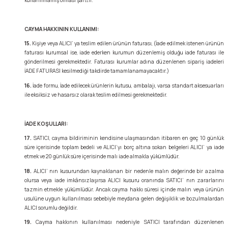
CAYMA HAKKININ KULLANIMI:
15.
Kişiye veya ALICI’ ya teslim edilen ürünün faturası, (İade edilmek istenen ürünün
faturası kurumsal ise, iade ederken kurumun düzenlemiş olduğu iade faturası ile
gönderilmesi gerekmektedir. Faturası kurumlar adına düzenlenen sipariş iadeleri
İADE FATURASI kesilmediği takdirde tamamlanamayacaktır.)
16.
İade formu, İade edilecek ürünlerin kutusu, ambalajı, varsa standart aksesuarları
ile eksiksiz ve hasarsız olarak teslim edilmesi gerekmektedir.
İADE KOŞULLARI:
17.
SATICI, cayma bildiriminin kendisine ulaşmasından itibaren en geç 10 günlük
süre içerisinde toplam bedeli ve ALICI’yı borç altına sokan belgeleri ALICI’ ya iade
etmek ve 20 günlük süre içerisinde malı iade almakla yükümlüdür.
18.
ALICI’ nın kusurundan kaynaklanan bir nedenle malın değerinde bir azalma
olursa veya iade imkânsızlaşırsa ALICI kusuru oranında SATICI’ nın zararlarını
tazmin etmekle yükümlüdür. Ancak cayma hakkı süresi içinde malın veya ürünün
usulüne uygun kullanılması sebebiyle meydana gelen değişiklik ve bozulmalardan
ALICI sorumlu değildir.
19.
Cayma hakkının kullanılması nedeniyle SATICI tarafından düzenlenen