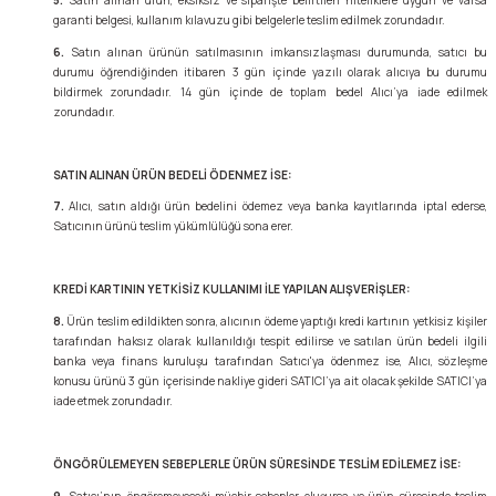
5.
Satın alınan ürün, eksiksiz ve siparişte belirtilen niteliklere uygun ve varsa
garanti belgesi, kullanım kılavuzu gibi belgelerle teslim edilmek zorundadır.
6.
Satın alınan ürünün satılmasının imkansızlaşması durumunda, satıcı bu
durumu öğrendiğinden itibaren 3 gün içinde yazılı olarak alıcıya bu durumu
bildirmek zorundadır. 14 gün içinde de toplam bedel Alıcı’ya iade edilmek
zorundadır.
SATIN ALINAN ÜRÜN BEDELİ ÖDENMEZ İSE:
7.
Alıcı, satın aldığı ürün bedelini ödemez veya banka kayıtlarında iptal ederse,
Satıcının ürünü teslim yükümlülüğü sona erer.
KREDİ KARTININ YETKİSİZ KULLANIMI İLE YAPILAN ALIŞVERİŞLER:
8.
Ürün teslim edildikten sonra, alıcının ödeme yaptığı kredi kartının yetkisiz kişiler
tarafından haksız olarak kullanıldığı tespit edilirse ve satılan ürün bedeli ilgili
banka veya finans kuruluşu tarafından Satıcı'ya ödenmez ise, Alıcı, sözleşme
konusu ürünü 3 gün içerisinde nakliye gideri SATICI’ya ait olacak şekilde SATICI’ya
iade etmek zorundadır.
ÖNGÖRÜLEMEYEN SEBEPLERLE ÜRÜN SÜRESİNDE TESLİM EDİLEMEZ İSE:
9.
Satıcı’nın öngöremeyeceği mücbir sebepler oluşursa ve ürün süresinde teslim