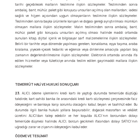
tarihi geçebilecek malların teslimine ilişkin sözleşmeler. Tesliminden sonra
ambalaj, bant, mühür, paket gibi koruyucu unsurları açılmış olan mallardan; iadesi
sağlık ve hijyen açısından uygun olmayanların teslimine ilişkin sözleşmeler.
Tesliminden sonra başka ürünlerle karışan ve doğası gereği ayrıştırılması mümkün
olmayan mallara ilişkin sözleşmeler. Malın tesliminden sonra ambalaj, bant,
mühür, paket gibi koruyucu unsurları açılmış olması halinde maddi ortamda
sunulan kitap, dijital içerik ve bilgisayar sarf malzemelerine ilişkin sözleşmeler.
Belirli bir tarihte veya dönemde yapılması gereken, konaklama, eşya taşıma, araba
kiralama, yiyecek-içecek tedariki ve eğlence veya dinlenme amacıyla yapılan boş
zamanın değerlendirilmesine ilişkin sözleşmeler. Elektronik ortamda anında ifa
edilen hizmetler veya tüketiciye anında teslim edilen gayrimaddi mallara ilişkin
sözleşmeler.
TEMERRÜT HALİ VE HUKUKİ SONUÇLARI
23.
ALICI, ödeme işlemlerini kredi kartı ile yaptığı durumda temerrüde düştüğü
takdirde, kart sahibi banka ile arasındaki kredi kartı sözleşmesi çerçevesinde faiz
ödeyeceğini ve bankaya karşı sorumlu olacağını kabul, beyan ve taahhüt eder. Bu
durumda ilgili banka hukuki yollara başvurabilir; doğacak masrafları ve vekâlet
ücretini ALICI’dan talep edebilir ve her koşulda ALICI’nın borcundan dolayı
temerrüde düşmesi halinde, ALICI, borcun gecikmeli ifasından dolayı SATICI’nın
uğradığı zarar ve ziyanını ödeyeceğini kabul eder.
ÖDEME VE TESLİMAT