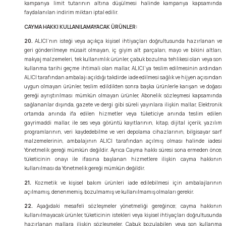
kampanya limit tutarının altına düşülmesi halinde kampanya kapsamında
faydalanılan indirim miktarı iptal edilir.
CAYMA HAKKI KULLANILAMAYACAK ÜRÜNLER:
20.
ALICI’nın isteği veya açıkça kişisel ihtiyaçları doğrultusunda hazırlanan ve
geri gönderilmeye müsait olmayan, iç giyim alt parçaları, mayo ve bikini altları,
makyaj malzemeleri, tek kullanımlık ürünler, çabuk bozulma tehlikesi olan veya son
kullanma tarihi geçme ihtimali olan mallar, ALICI’ya teslim edilmesinin ardından
ALICI tarafından ambalajı açıldığı takdirde iade edilmesi sağlık ve hijyen açısından
uygun olmayan ürünler, teslim edildikten sonra başka ürünlerle karışan ve doğası
gereği ayrıştırılması mümkün olmayan ürünler, Abonelik sözleşmesi kapsamında
sağlananlar dışında, gazete ve dergi gibi süreli yayınlara ilişkin mallar, Elektronik
ortamda anında ifa edilen hizmetler veya tüketiciye anında teslim edilen
gayrimaddi mallar, ile ses veya görüntü kayıtlarının, kitap, dijital içerik, yazılım
programlarının, veri kaydedebilme ve veri depolama cihazlarının, bilgisayar sarf
malzemelerinin, ambalajının ALICI tarafından açılmış olması halinde iadesi
Yönetmelik gereği mümkün değildir. Ayrıca Cayma hakkı süresi sona ermeden önce,
tüketicinin onayı ile ifasına başlanan hizmetlere ilişkin cayma hakkının
kullanılması da Yönetmelik gereği mümkün değildir.
21.
Kozmetik ve kişisel bakım ürünleri iade edilebilmesi için ambalajlarının
açılmamış, denenmemiş, bozulmamış ve kullanılmamış olmaları gerekir.
22.
Aşağıdaki mesafeli sözleşmeler yönetmeliği gereğince; cayma hakkının
kullanılmayacak ürünler, tüketicinin istekleri veya kişisel ihtiyaçları doğrultusunda
hazırlanan mallara ilişkin sözleşmeler. Çabuk bozulabilen veya son kullanma