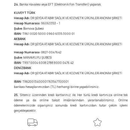
24.
Banka Havalesi veya EFT (Elektronik Fon Transferi) yaparak,
KUVEYTTÜRK
Hesap Adı:
DR ŞEYDA ATABAY SAĞLIK VE KOZMETİK ÜRÜNLERİ ANONİM ŞİRKETİ
Hesap Numarası:
96063353 – 1
Şube:
Bornova Şubesi
IBAN:
TR61 0020 5000 0960 6335 3000 01
AKBANK
Hesap Adı:
DR ŞEYDA ATABAY SAĞLIK VE KOZMETİK ÜRÜNLERİ ANONİM ŞİRKETİ
Hesap Numarası:
0827-0047642
Şube:
MANAVKUYU ŞUBESİ
IBAN:
TR97 0004 6008 2788 8000 0476 42
DENİZBANK
Hesap Adı:
DR ŞEYDA ATABAY SAĞLIK VE KOZMETİK ÜRÜNLERİ ANONİM ŞİRKETİ
IBAN:
TR620013400001763547700001
bankası hesaplarımızdan (TL) herhangi birine yapabilirsiniz.
25.
Sitemiz üzerinden kredi kartlarınız ile, Her türlü kredi kartınıza online tek
ödeme ya da online taksit imkânlarından yararlanabilirsiniz. Online
ödemelerinizde siparişiniz sonunda kredi kartınızdan tutar çekim işlemi
gerçekleşecektir.