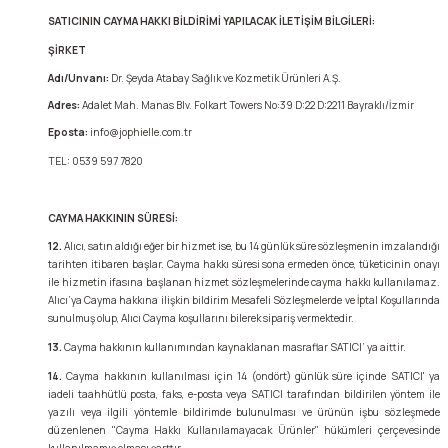
SATICININ CAYMA HAKKI BİLDİRİMİ YAPILACAK İLETİŞİM BİLGİLERİ:
ŞİRKET
Adı/Unvanı:
Dr. Şeyda Atabay Sağlık ve Kozmetik Ürünleri A.Ş.
Adres:
Adalet Mah. Manas Blv. Folkart Towers No:39 D:22 D:2211 Bayraklı/İzmir
Eposta:
info@jophielle.com.tr
TEL: 0539 597 7820
CAYMA HAKKININ SÜRESİ:
12.
Alıcı, satın aldığı eğer bir hizmet ise, bu 14 günlük süre sözleşmenin imzalandığı
tarihten itibaren başlar. Cayma hakkı süresi sona ermeden önce, tüketicinin onayı
ile hizmetin ifasına başlanan hizmet sözleşmelerinde cayma hakkı kullanılamaz.
Alıcı’ya Cayma hakkına ilişkin bildirim Mesafeli Sözleşmelerde ve İptal Koşullarında
sunulmuş olup, Alıcı Cayma koşullarını bilerek sipariş vermektedir.
13.
Cayma hakkının kullanımından kaynaklanan masraflar SATICI’ ya aittir.
14.
Cayma hakkının kullanılması için 14 (ondört) günlük süre içinde SATICI' ya
iadeli taahhütlü posta, faks, e-posta veya SATICI tarafından bildirilen yöntem ile
yazılı veya ilgili yöntemle bildirimde bulunulması ve ürünün işbu sözleşmede
düzenlenen "Cayma Hakkı Kullanılamayacak Ürünler" hükümleri çerçevesinde
kullanılmamış olması şarttır.