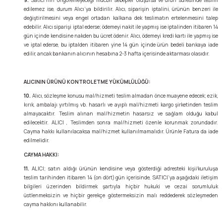
edilemez ise, durum Alıcı’ya bildirilir. Alıcı, siparişin iptalini, ürünün benzeri ile
değiştirilmesini veya engel ortadan kalkana dek teslimatın ertelenmesini talep
edebilir. Alıcı siparişi iptal ederse; ödemeyi nakit ile yapmış ise iptalinden itibaren 14
gün içinde kendisine nakden bu ücret ödenir. Alıcı, ödemeyi kredi kartı ile yapmış ise
ve iptal ederse, bu iptalden itibaren yine 14 gün içinde ürün bedeli bankaya iade
edilir, ancak bankanın alıcının hesabına 2-3 hafta içerisinde aktarması olasıdır.
ALICININ ÜRÜNÜ KONTROL ETME YÜKÜMLÜLÜĞÜ:
10.
Alıcı, sözleşme konusu mal/hizmeti teslim almadan önce muayene edecek; ezik,
kırık, ambalajı yırtılmış vb. hasarlı ve ayıplı mal/hizmeti kargo şirketinden teslim
almayacaktır. Teslim alınan mal/hizmetin hasarsız ve sağlam olduğu kabul
edilecektir. ALICI , Teslimden sonra mal/hizmeti özenle korunmak zorundadır.
Cayma hakkı kullanılacaksa mal/hizmet kullanılmamalıdır. Ürünle Fatura da iade
edilmelidir.
CAYMA HAKKI:
11.
ALICI; satın aldığı ürünün kendisine veya gösterdiği adresteki kişi/kuruluşa
teslim tarihinden itibaren 14 (on dört) gün içerisinde, SATICI’ya aşağıdaki iletişim
bilgileri üzerinden bildirmek şartıyla hiçbir hukuki ve cezai sorumluluk
üstlenmeksizin ve hiçbir gerekçe göstermeksizin malı reddederek sözleşmeden
cayma hakkını kullanabilir.