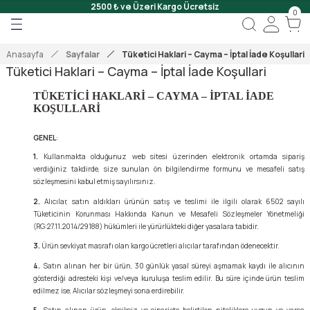
2500 ₺ ve Üzeri Kargo Ücretsiz
0
Geri Dön
Geri Dön
Geri Dön
 Onar
Anasayfa
Sayfalar
Tüketici Haklari – Cayma – İptal İade Koşullari
Tüketici Haklari – Cayma – İptal İade Koşullari
Jeli
TÜKETİCİ HAKLARİ – CAYMA – İPTAL İADE
KOŞULLARİ
Scrub
GENEL
:
1.
Kullanmakta olduğunuz web sitesi üzerinden elektronik ortamda sipariş
verdiğiniz takdirde, size sunulan ön bilgilendirme formunu ve mesafeli satış
sözleşmesini kabul etmiş sayılırsınız.
2.
Alıcılar, satın aldıkları ürünün satış ve teslimi ile ilgili olarak 6502 sayılı
Tüketicinin Korunması Hakkında Kanun ve Mesafeli Sözleşmeler Yönetmeliği
(RG:27.11.2014/29188) hükümleri ile yürürlükteki diğer yasalara tabidir.
3.
Ürün sevkiyat masrafı olan kargo ücretleri alıcılar tarafından ödenecektir.
4.
Satın alınan her bir ürün, 30 günlük yasal süreyi aşmamak kaydı ile alıcının
gösterdiği adresteki kişi ve/veya kuruluşa teslim edilir. Bu süre içinde ürün teslim
edilmez ise, Alıcılar sözleşmeyi sona erdirebilir.