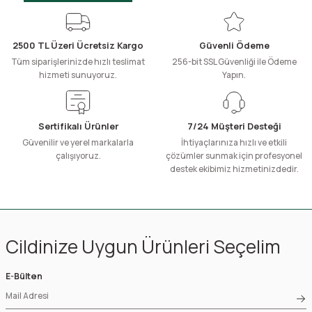
2500 TL Üzeri Ücretsiz Kargo
Güvenli Ödeme
Tüm siparişlerinizde hızlı teslimat
256-bit SSL Güvenliği ile Ödeme
hizmeti sunuyoruz.
Yapın.
Sertifikalı Ürünler
7/24 Müşteri Desteği
Güvenilir ve yerel markalarla
İhtiyaçlarınıza hızlı ve etkili
çalışıyoruz.
çözümler sunmak için profesyonel
destek ekibimiz hizmetinizdedir.
Cildinize Uygun Ürünleri Seçelim
E-Bülten