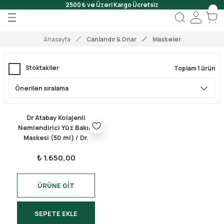
2500 ₺ ve Üzeri Kargo Ücretsiz
Geri Dön
Geri Dön
Geri Dön
 Onar
Anasayfa
Canlandır & Onar
Maskeler
Jeli
Stoktakiler
Toplam 1 ürün
Scrub
Dr Atabay Kolajenli
Nemlendirici Yüz Bakım
Maskesi (50 ml) / Dr.
Atabay Hydrating Facial
₺ 1.650,00
Collagen Mask (50 ml)
ÜRÜNE GİT
SEPETE EKLE