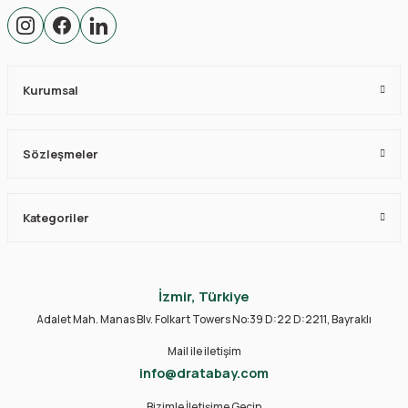
Kurumsal
Sözleşmeler
Kategoriler
İzmir, Türkiye
Adalet Mah. Manas Blv. Folkart Towers No:39 D:22 D:2211, Bayraklı
Mail ile iletişim
info@dratabay.com
Bizimle İletişime Geçin