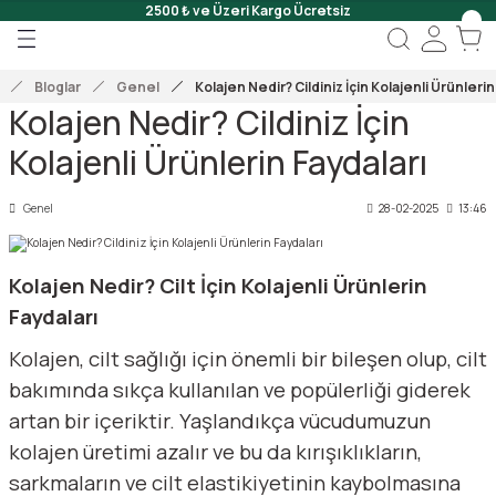
2500 ₺ ve Üzeri Kargo Ücretsiz
Geri Dön
Geri Dön
Geri Dön
 Onar
Bloglar
Genel
Kolajen Nedir? Cildiniz İçin Kolajenli Ürünlerin
Kolajen Nedir? Cildiniz İçin
Jeli
Kolajenli Ürünlerin Faydaları
Scrub
Genel
28-02-2025
13:46
Kolajen Nedir? Cilt İçin Kolajenli Ürünlerin
Faydaları
Kolajen, cilt sağlığı için önemli bir bileşen olup, cilt
bakımında sıkça kullanılan ve popülerliği giderek
artan bir içeriktir. Yaşlandıkça vücudumuzun
kolajen üretimi azalır ve bu da kırışıklıkların,
sarkmaların ve cilt elastikiyetinin kaybolmasına