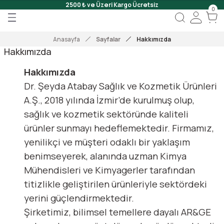
2500 ₺ ve Üzeri Kargo Ücretsiz
0
Geri Dön
Geri Dön
Geri Dön
 Onar
Anasayfa
Sayfalar
Hakkımızda
Hakkımızda
Jeli
Hakkımızda
Dr. Şeyda Atabay Sağlık ve Kozmetik Ürünleri
Scrub
A.Ş., 2018 yılında İzmir’de kurulmuş olup,
sağlık ve kozmetik sektöründe kaliteli
ürünler sunmayı hedeflemektedir. Firmamız,
yenilikçi ve müşteri odaklı bir yaklaşım
benimseyerek, alanında uzman Kimya
Mühendisleri ve Kimyagerler tarafından
titizlikle geliştirilen ürünleriyle sektördeki
yerini güçlendirmektedir.
Şirketimiz, bilimsel temellere dayalı AR&GE