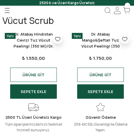
2500 ₺ ve Üzeri Kargo Ücretsiz
Geri Dön
Geri Dön
Geri Dön
Vücut Scrub
 Onar
Dr. Atabay Hindistan
Dr. Atabay
Yeni
Yeni
Jeli
Cevizi Tuz Vücut
Mango&Şeftali Tuz
Peelingi (350 Ml)/Dr.
Vücut Peelingi (350
Atabay Coconut Salt
ml)/Dr. Atabay
Scrub
₺ 1.550,00
₺ 1.750,00
Body Scrub (350 Ml)
Mango&Peach Salt
Body Scrub (350 ml)
ÜRÜNE GİT
ÜRÜNE GİT
SEPETE EKLE
SEPETE EKLE
2500 TL Üzeri Ücretsiz Kargo
Güvenli Ödeme
Tüm siparişlerinizde hızlı teslimat
256-bit SSL Güvenliği ile Ödeme
hizmeti sunuyoruz.
Yapın.