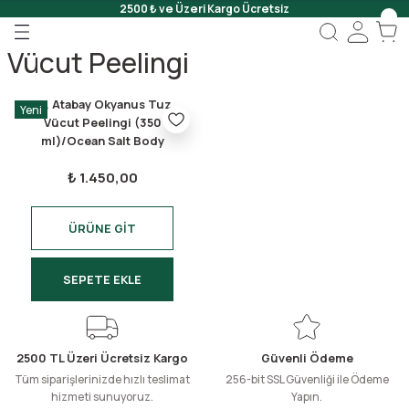
2500 ₺ ve Üzeri Kargo Ücretsiz
Geri Dön
Geri Dön
Geri Dön
Vücut Peelingi
 Onar
Dr. Atabay Okyanus Tuz
Yeni
Jeli
Vücut Peelingi (350
ml)/Ocean Salt Body
Scrub (350 ml)
Scrub
₺ 1.450,00
ÜRÜNE GİT
SEPETE EKLE
2500 TL Üzeri Ücretsiz Kargo
Güvenli Ödeme
Tüm siparişlerinizde hızlı teslimat
256-bit SSL Güvenliği ile Ödeme
hizmeti sunuyoruz.
Yapın.