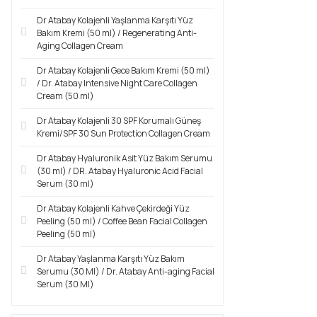
Dr Atabay Kolajenli Yaşlanma Karşıtı Yüz
Bakım Kremi (50 ml) / Regenerating Anti-
Aging Collagen Cream
Dr Atabay Kolajenli Gece Bakım Kremi (50 ml)
/ Dr. Atabay Intensive Night Care Collagen
Cream (50 ml)
Dr Atabay Kolajenli 30 SPF Korumalı Güneş
Kremi/SPF 30 Sun Protection Collagen Cream
Dr Atabay Hyaluronik Asit Yüz Bakım Serumu
(30 ml) / DR. Atabay Hyaluronic Acid Facial
Serum (30 ml)
Dr Atabay Kolajenli Kahve Çekirdeği Yüz
Peeling (50 ml) / Coffee Bean Facial Collagen
Peeling (50 ml)
Dr Atabay Yaşlanma Karşıtı Yüz Bakım
Serumu (30 Ml) / Dr. Atabay Anti-aging Facial
Serum (30 Ml)