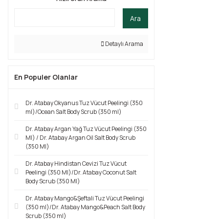
Ara
Detaylı Arama
En Populer Olanlar
Dr. Atabay Okyanus Tuz Vücut Peelingi (350
ml)/Ocean Salt Body Scrub (350 ml)
Dr. Atabay Argan Yağ Tuz Vücut Peelingi (350
Ml) / Dr. Atabay Argan Oil Salt Body Scrub
(350 Ml)
Dr. Atabay Hindistan Cevizi Tuz Vücut
Peelingi (350 Ml)/Dr. Atabay Coconut Salt
Body Scrub (350 Ml)
Dr. Atabay Mango&Şeftali Tuz Vücut Peelingi
(350 ml)/Dr. Atabay Mango&Peach Salt Body
Scrub (350 ml)