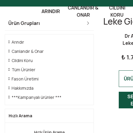
CANLANDIR &
CILDINI
ARINDIR
ONAR
KORU
Leke G
Ürün Grupları
Dr 
Arındır
Leke
Yüz
Canlandır & Onar
₺ 1
Ser
Cildini Koru
ml
Tüm Ürünler
Atab
ÜRÜ
dar
Fason Üretimi
Faci
Hakkımızda
(3
S
***Kampanyalı ürünler ***
Hızlı Arama
Hızlı Ürün Arama