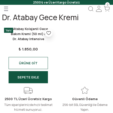
2500 ₺ ve Üzeri Kargo Ücretsiz
0
Geri Dön
Geri Dön
Geri Dön
Dr. Atabay Gece Kremi
 Onar
Dr Atabay Kolajenli Gece
Yeni
Jeli
Bakım Kremi (50 ml) /
Dr. Atabay Intensive
Night Care Collagen
Scrub
₺ 1.850,00
Cream (50 ml)
ÜRÜNE GİT
SEPETE EKLE
2500 TL Üzeri Ücretsiz Kargo
Güvenli Ödeme
Tüm siparişlerinizde hızlı teslimat
256-bit SSL Güvenliği ile Ödeme
hizmeti sunuyoruz.
Yapın.